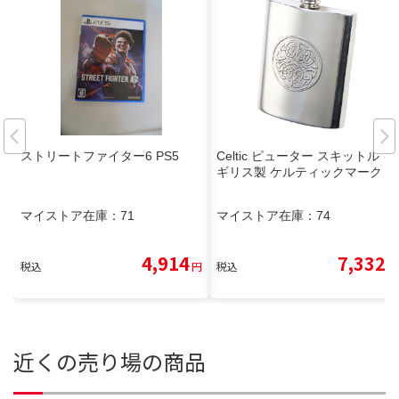
ストリートファイター6 PS5
Celtic ピューター スキットル イ
ギリス製 ケルティックマーク
マイストア在庫：
71
マイストア在庫：
74
4,914
7,332
税込
円
税込
円
近くの売り場の商品